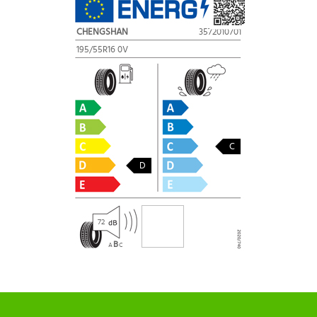
CHENGSHAN
3572010701
195/55R16 0V
C
D
72
B
A
C