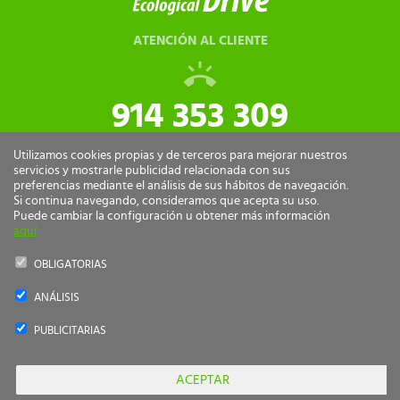
ATENCIÓN AL CLIENTE
914 353 309
tiendaonline@ecologicaldrive.com
Utilizamos cookies propias y de terceros para mejorar nuestros
servicios y mostrarle publicidad relacionada con sus
preferencias mediante el análisis de sus hábitos de navegación.
Si continua navegando, consideramos que acepta su uso.
Puede cambiar la configuración u obtener más información
aquí
OBLIGATORIAS
ANÁLISIS
Ecological Drive Copyright 2026 - Todos los derechos reservados.
PUBLICITARIAS
by
nts
PAGO
SEGURO
ACEPTAR