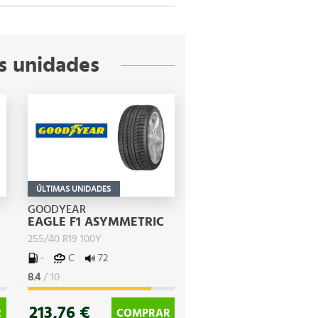
s unidades
ÚLTIMAS UNIDADES
GOODYEAR
EAGLE F1 ASYMMETRIC
255/40 R19 100Y
-
C
72
8.4
/ 10
213,76 €
R
COMPRAR