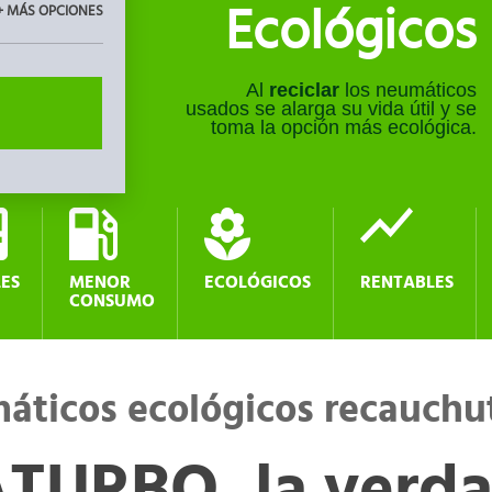
+ MÁS OPCIONES
Ecológicos
Al
reciclar
los neumáticos
usados se alarga su vida útil y se
toma la opción más ecológica.
LES
MENOR
ECOLÓGICOS
RENTABLES
CONSUMO
áticos ecológicos recauchu
TURBO, la verd