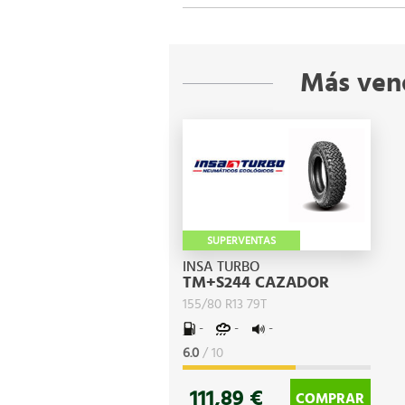
Más ven
SUPERVENTAS
INSA TURBO
TM+S244 CAZADOR
155/80 R13 79T
-
-
-
6.0
/ 10
111,89 €
COMPRAR