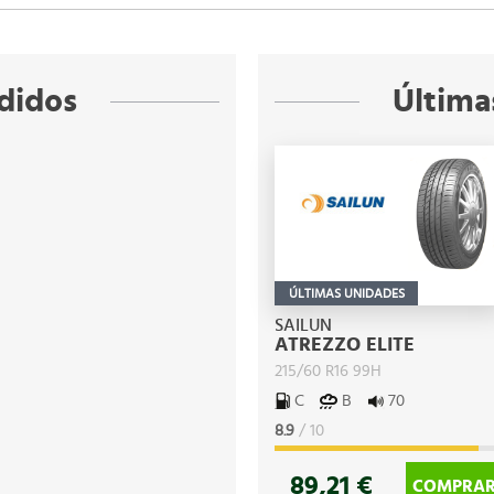
didos
Última
ÚLTIMAS UNIDADES
SAILUN
ATREZZO ELITE
215/60 R16 99H
C
B
70
8.9
/ 10
89,21 €
COMPRA