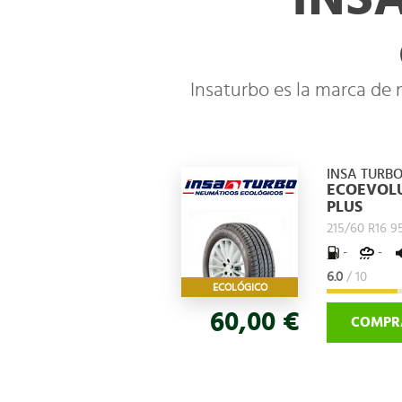
Insaturbo es la marca de
INSA TURB
ECOEVOL
PLUS
215/60 R16 9
-
-
6.0
/ 10
ECOLÓGICO
60,00 €
COMPR