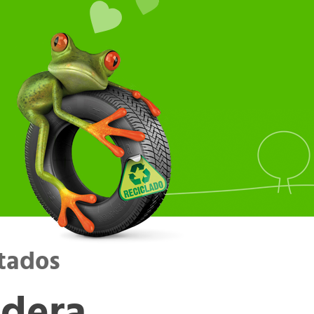
tados
adera