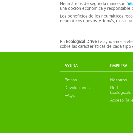
Neumáticos de segunda mano son
neu
una opción económica y responsable p
Los beneficios de los neumáticos rea
neumáticos nuevos. Además, existe un
En
Ecological Drive
te ayudamos a eleg
sobre las características de cada tipo
AYUDA
EMPRESA
Envios
Nosotros
Devoluciones
Red
Ecologicaldr
FAQs
Acceso Tall