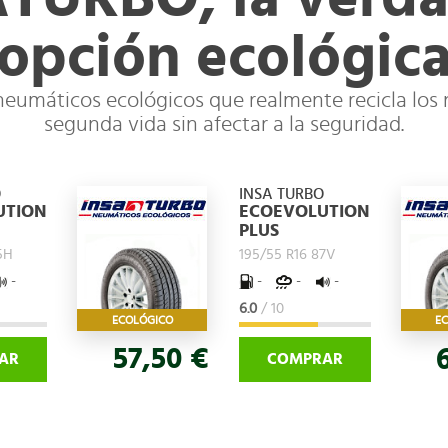
opción ecológic
 neumáticos ecológicos que realmente recicla los
segunda vida sin afectar a la seguridad.
O
INSA TURBO
UTION
ECOEVOLUTION
PLUS
5H
195/55 R16 87V
-
-
-
-
6.0
/ 10
ECOLÓGICO
E
57,50 €
AR
COMPRAR