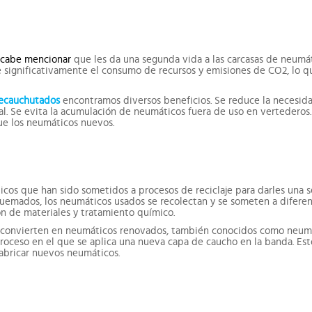
cabe mencionar
que les da una segunda vida a las carcasas de neum
ce significativamente el consumo de recursos y emisiones de CO2, lo 
recauchutados
encontramos diversos beneficios. Se reduce la necesid
l. Se evita la acumulación de neumáticos fuera de uso en vertederos.
e los neumáticos nuevos.
cos que han sido sometidos a procesos de reciclaje para darles una 
 quemados, los neumáticos usados se recolectan y se someten a difere
ión de materiales y tratamiento químico.
se convierten en neumáticos renovados, también conocidos como neum
oceso en el que se aplica una nueva capa de caucho en la banda. Esto
abricar nuevos neumáticos.