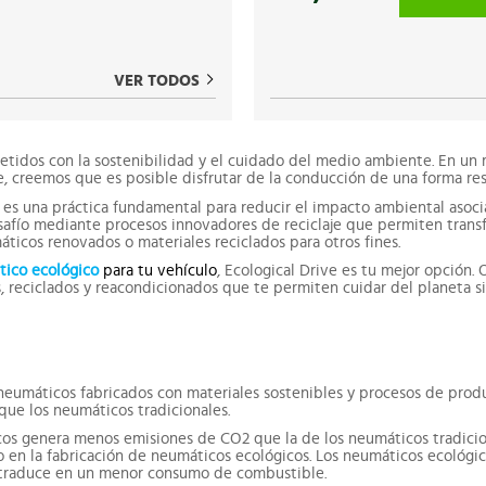
VER TODOS
idos con la sostenibilidad y el cuidado del medio ambiente. En un
, creemos que es posible disfrutar de la conducción de una forma re
 es una práctica fundamental para reducir el impacto ambiental asoci
afío mediante procesos innovadores de reciclaje que permiten trans
ticos renovados o materiales reciclados para otros fines.
tico ecológico
para tu vehículo
, Ecological Drive es tu mejor opción
 reciclados y reacondicionados que te permiten cuidar del planeta si
neumáticos fabricados con materiales sostenibles y procesos de produ
ue los neumáticos tradicionales.
os genera menos emisiones de CO2 que la de los neumáticos tradicion
o en la fabricación de neumáticos ecológicos. Los neumáticos ecológi
se traduce en un menor consumo de combustible.