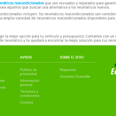
máticos reacondicionados
que son revisados y reparados para garanti
ara aquellos que buscan una alternativa a los neumáticos nuevos.
condicionados incluyen: los neumáticos reacondicionados son conside
a amplia variedad de neumáticos reacondicionados disponibles para d
ir la mejor opción para tu vehículo y presupuesto. Contamos con un
 de neumático y te ayudará a encontrar la mejor solución para tus nec
AVISOS
SOBRE EL SITIO
Política de
Mapaweb
privacidad
Garantía Greenlife
ive
Información
general
eres
Términos y
condiciones
Cookies