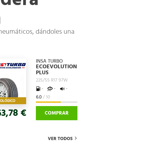
a
 neumáticos, dándoles una
INSA TURBO
ECOEVOLUTION
PLUS
225/55 R17 97W
-
-
-
6.0
/ 10
COLÓGICO
63,78 €
COMPRAR
VER TODOS