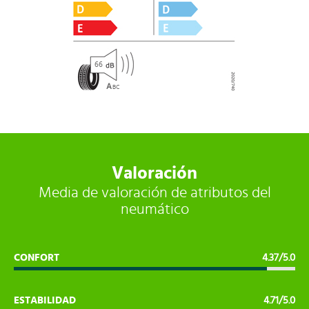
66
A
B
C
Valoración
Media de valoración de atributos del
neumático
CONFORT
4.37/5.0
ESTABILIDAD
4.71/5.0