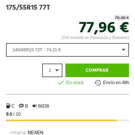
175/55R15 77T
78,38 €
77,96 €
(IVA incluído en Península y Baleares)
145/65R15 72T - 74.21 €
1
COMPRAR
En stock
Envío en 48h
C
B
66DB
9.0
/ 10
Marca:
NEXEN