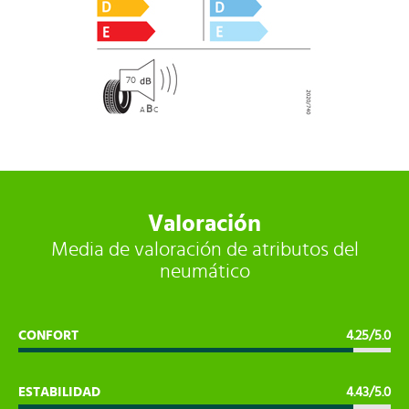
70
B
A
C
Valoración
Media de valoración de atributos del
neumático
CONFORT
4.25/5.0
ESTABILIDAD
4.43/5.0