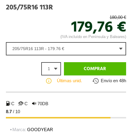
205/75R16 113R
180,00 €
179,76 €
(IVA incluído en Península y Baleares)
205/75R16 113R - 179.76 €
1
COMPRAR
Últimas unid.
Envío en 48h
C
C
70DB
8.7
/ 10
Marca:
GOODYEAR