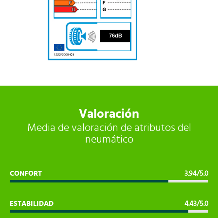
76
76dB
Valoración
Media de valoración de atributos del
neumático
CONFORT
3.94/5.0
ESTABILIDAD
4.43/5.0