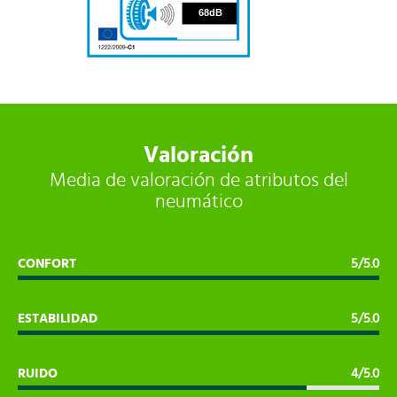
68
68dB
Valoración
Media de valoración de atributos del
neumático
CONFORT
5/5.0
ESTABILIDAD
5/5.0
RUIDO
4/5.0