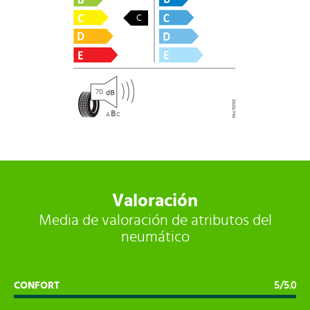
C
70
B
A
C
Valoración
Media de valoración de atributos del
neumático
CONFORT
5/5.0