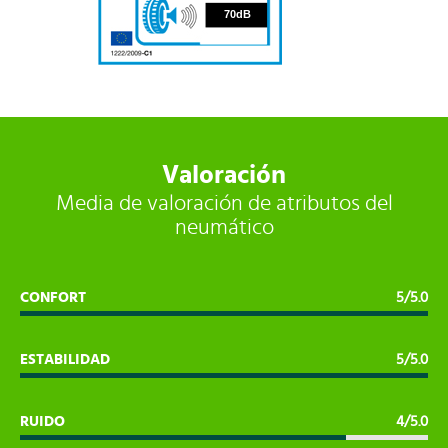
70
70dB
Valoración
Media de valoración de atributos del
neumático
CONFORT
5/5.0
ESTABILIDAD
5/5.0
RUIDO
4/5.0