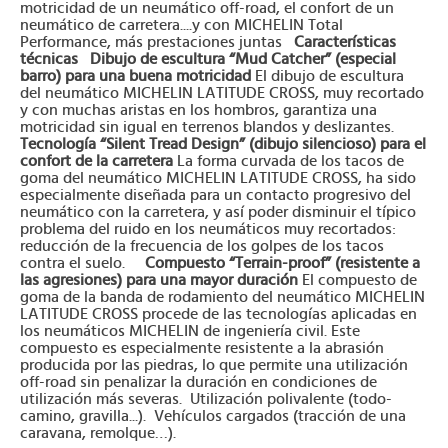
motricidad de un neumático off-road, el confort de un
neumático de carretera....y con MICHELIN Total
Performance, más prestaciones juntas
Características
técnicas
Dibujo de escultura “Mud Catcher” (especial
barro) para una buena motricidad
El dibujo de escultura
del neumático MICHELIN LATITUDE CROSS, muy recortado
y con muchas aristas en los hombros, garantiza una
motricidad sin igual en terrenos blandos y deslizantes.
Tecnología “Silent Tread Design” (dibujo silencioso) para el
confort de la carretera
La forma curvada de los tacos de
goma del neumático MICHELIN LATITUDE CROSS, ha sido
especialmente diseñada para un contacto progresivo del
neumático con la carretera, y así poder disminuir el típico
problema del ruido en los neumáticos muy recortados:
reducción de la frecuencia de los golpes de los tacos
contra el suelo.
Compuesto “Terrain-proof” (resistente a
las agresiones) para una mayor duración
El compuesto de
goma de la banda de rodamiento del neumático MICHELIN
LATITUDE CROSS procede de las tecnologías aplicadas en
los neumáticos MICHELIN de ingeniería civil. Este
compuesto es especialmente resistente a la abrasión
producida por las piedras, lo que permite una utilización
off-road sin penalizar la duración en condiciones de
utilización más severas. Utilización polivalente (todo-
camino, gravilla...). Vehículos cargados (tracción de una
caravana, remolque…).