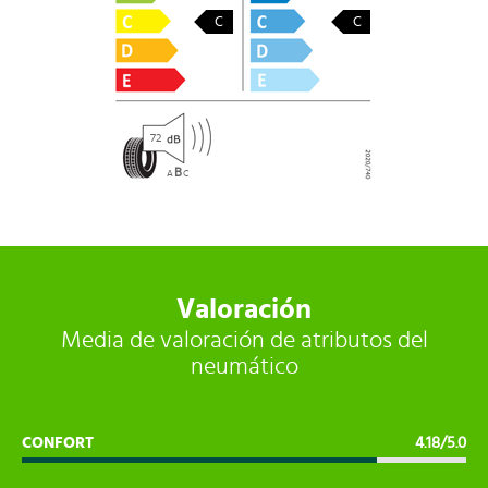
C
C
72
B
A
C
Valoración
Media de valoración de atributos del
neumático
CONFORT
4.18/5.0