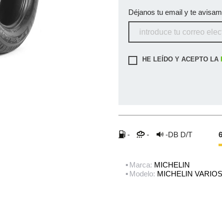
Déjanos tu email y te avisa
HE LEÍDO Y ACEPTO LA
-
-
-DB
D/T
6
Marca:
MICHELIN
Modelo:
MICHELIN VARIO