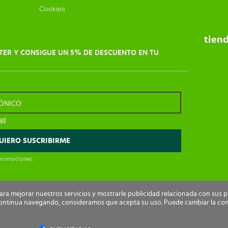
Cookies
tien
TER Y CONSIGUE UN 5% DE DESCUENTO EN TU
RÓNICO
dad
 promociones.
para mejorar nuestros servicios y mostrarle publicidad relacionada con sus 
i continua navegando, consideramos que acepta su uso. Puede cambiar la co
rechos reservados.