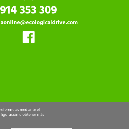
914 353 309
daonline@ecologicaldrive.com
preferencias mediante el
nfiguración u obtener más