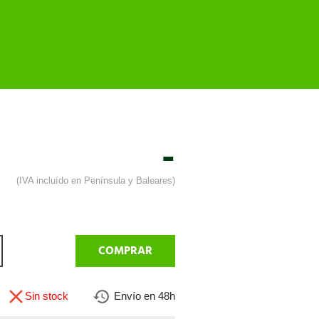
-
(IVA incluído en Península y Baleares)
COMPRAR
Sin stock
Envío en 48h