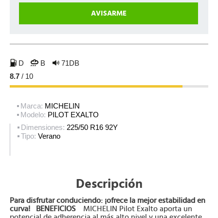
D
B
71DB
8.7
/ 10
Marca:
MICHELIN
Modelo:
PILOT EXALTO
Dimensiones:
225/50 R16 92Y
Tipo:
Verano
Descripción
Para disfrutar conduciendo: ¡ofrece la mejor estabilidad en
curva!
BENEFICIOS
MICHELIN Pilot Exalto aporta un
potencial de adherencia al más alto nivel y una excelente