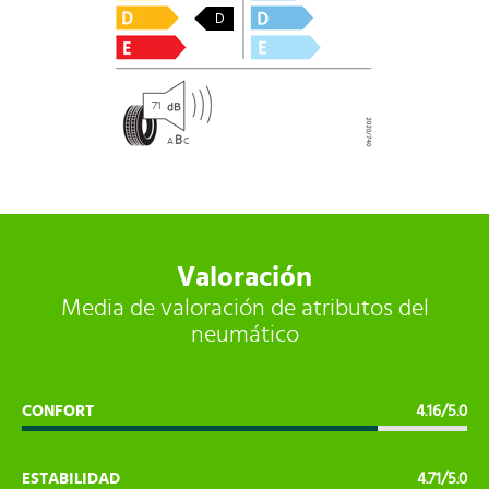
D
71
B
A
C
Valoración
Media de valoración de atributos del
neumático
CONFORT
4.16/5.0
ESTABILIDAD
4.71/5.0