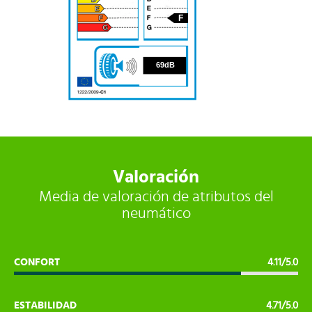
F
69
69dB
Valoración
Media de valoración de atributos del
neumático
CONFORT
4.11/5.0
ESTABILIDAD
4.71/5.0