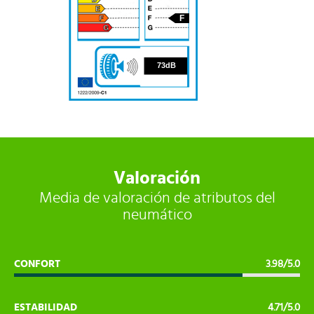
F
73
73dB
Valoración
Media de valoración de atributos del
neumático
CONFORT
3.98/5.0
ESTABILIDAD
4.71/5.0