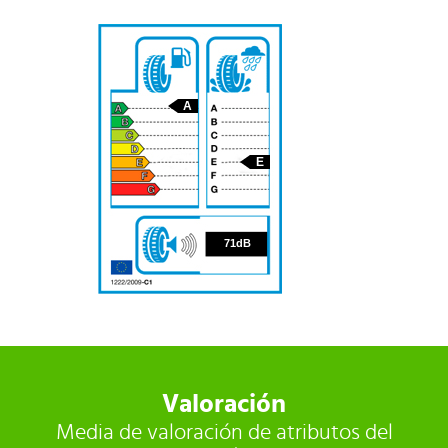
A
E
71
71dB
Valoración
Media de valoración de atributos del