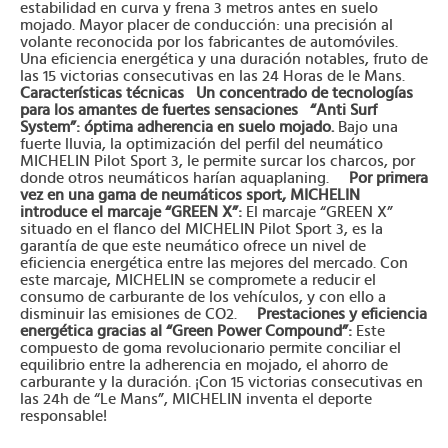
estabilidad en curva y frena 3 metros antes en suelo
mojado. Mayor placer de conducción: una precisión al
volante reconocida por los fabricantes de automóviles.
Una eficiencia energética y una duración notables, fruto de
las 15 victorias consecutivas en las 24 Horas de le Mans.
Características técnicas
Un concentrado de tecnologías
para los amantes de fuertes sensaciones
“Anti Surf
System”: óptima adherencia en suelo mojado.
Bajo una
fuerte lluvia, la optimización del perfil del neumático
MICHELIN Pilot Sport 3, le permite surcar los charcos, por
donde otros neumáticos harían aquaplaning.
Por primera
vez en una gama de neumáticos sport, MICHELIN
introduce el marcaje “GREEN X”:
El marcaje “GREEN X”
situado en el flanco del MICHELIN Pilot Sport 3, es la
garantía de que este neumático ofrece un nivel de
eficiencia energética entre las mejores del mercado. Con
este marcaje, MICHELIN se compromete a reducir el
consumo de carburante de los vehículos, y con ello a
disminuir las emisiones de CO2.
Prestaciones y eficiencia
energética gracias al “Green Power Compound”:
Este
compuesto de goma revolucionario permite conciliar el
equilibrio entre la adherencia en mojado, el ahorro de
carburante y la duración. ¡Con 15 victorias consecutivas en
las 24h de “Le Mans”, MICHELIN inventa el deporte
responsable!