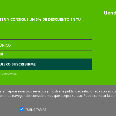
tien
TER Y CONSIGUE UN 5% DE DESCUENTO EN TU
RÓNICO
dad
 promociones.
para mejorar nuestros servicios y mostrarle publicidad relacionada con sus 
i continua navegando, consideramos que acepta su uso. Puede cambiar la co
rechos reservados.
PUBLICITARIAS
PAGO
SEGURO