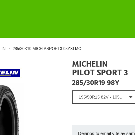
LIN
285/30X19 MICH.PSPORT3 98YXLMO
MICHELIN
PILOT SPORT 3
285/30R19 98Y
195/50R15 82V - 105.52 €
Déjanos tu email y te avisa