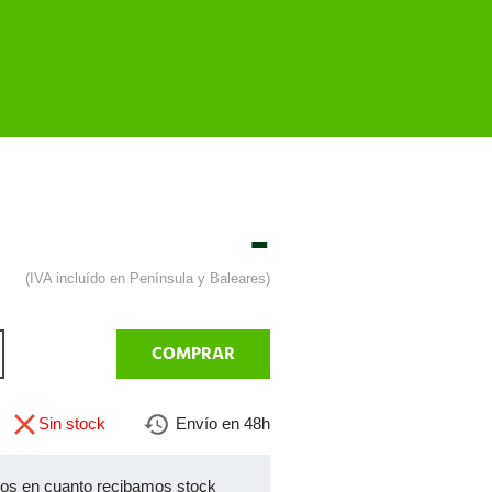
-
(IVA incluído en Península y Baleares)
COMPRAR
Sin stock
Envío en 48h
mos en cuanto recibamos stock