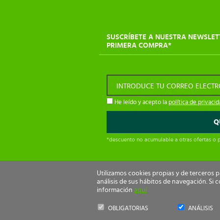
SUSCRÍBETE A NUESTRA NEWSLET
PRIMERA COMPRA*
INTRODUCE TU CORREO ELECT
He leído y acepto la
política de privaci
*descuento no acumulable a otras ofertas o
Utilizamos cookies propias y de terceros 
análisis de sus hábitos de navegación. S
información
aquí
Ecological Drive Copyright 2026 - Todos los de
OBLIGATORIAS
ANÁLISIS
by
nts