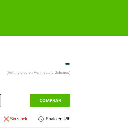
-
(IVA incluído en Península y Baleares)
COMPRAR
Sin stock
Envío en 48h