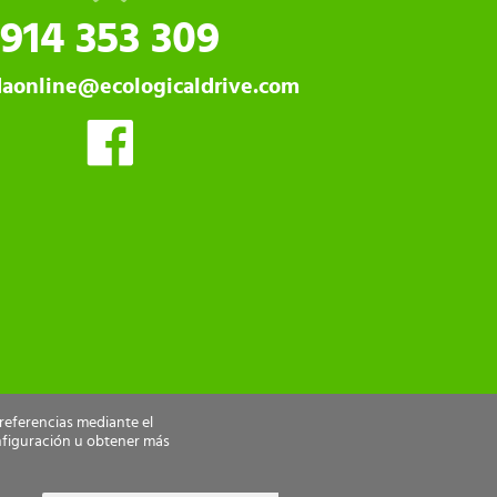
914 353 309
daonline@ecologicaldrive.com
preferencias mediante el
nfiguración u obtener más