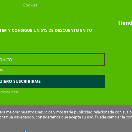
Cookies
tien
TER Y CONSIGUE UN 5% DE DESCUENTO EN TU
RÓNICO
dad
 promociones.
para mejorar nuestros servicios y mostrarle publicidad relacionada con sus 
i continua navegando, consideramos que acepta su uso. Puede cambiar la co
rechos reservados.