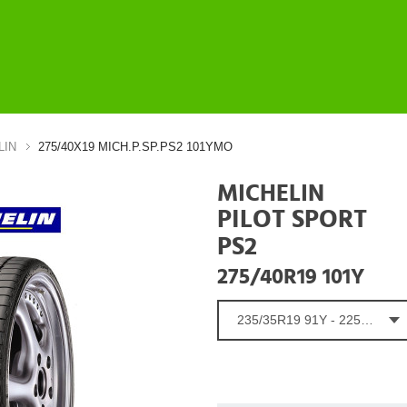
LIN
275/40X19 MICH.P.SP.PS2 101YMO
MICHELIN
PILOT SPORT
PS2
275/40R19 101Y
235/35R19 91Y - 225.05 €