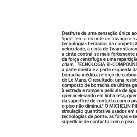
Desfrute de uma sensação única ao
Sport tem o recorde de travagem a 
tecnologias herdados da competição
velocidade, a cinta de Twaronarant
a cinta contrai-se mais fortemente
da força centrífuga e uma repartiç
criam.
TECNOLOGIA BI-COMPOUN
a parte direita e a parte esquerda
borracha inédito, reforço de carbo
de Le Mans. O resultado: uma resist
composto de borracha de última g
à estrada e rompe a película de á
quer acelerando em linha reta, quer
da superfície de contacto com o pi
o piso não diminui." O MICHELIN Pi
simulação quantitativa usados em 
tecnologias de ponta, as forças e
superfície de contacto com o piso.