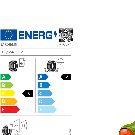
MICHELIN
059775*
185/55R16 0V
A
C
71