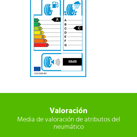
A
C
68
68dB
Valoración
Media de valoración de atributos del
neumático