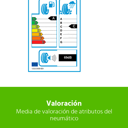
A
C
69
69dB
Valoración
Media de valoración de atributos del
neumático