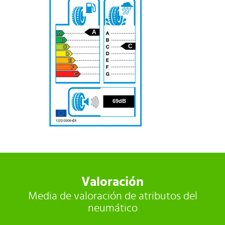
A
C
69
69dB
Valoración
Media de valoración de atributos del
neumático