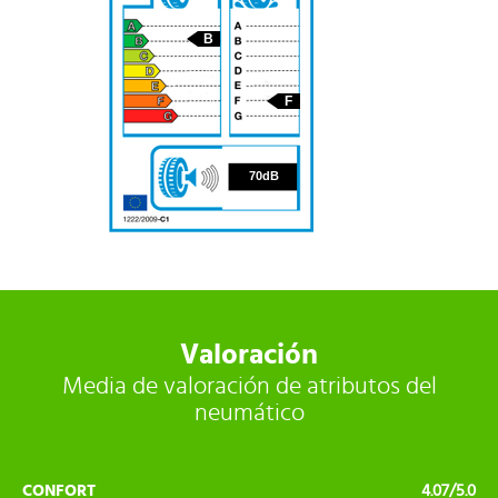
B
F
70
70dB
Valoración
Media de valoración de atributos del
neumático
CONFORT
4.07/5.0