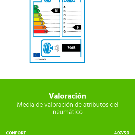
B
F
70
70dB
Valoración
Media de valoración de atributos del
neumático
CONFORT
4.07/5.0