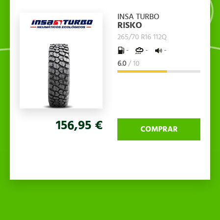
INSA TURBO
RISKO
265/70 R16 112Q
-
-
-
6.0
/ 10
156,95 €
COMPRAR