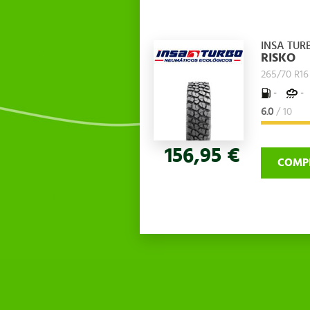
INSA TUR
RISKO
265/70 R16
-
-
6.0
/ 10
156,95 €
COMP