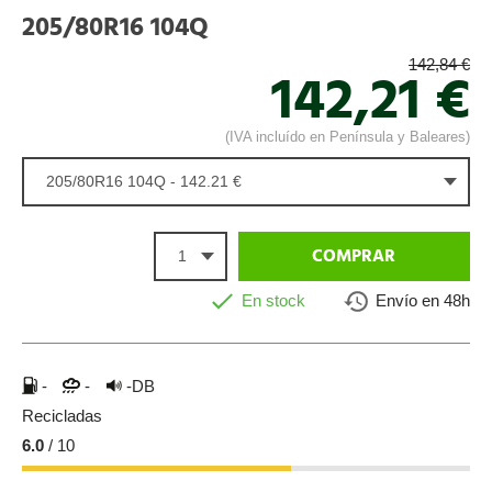
205/80R16 104Q
142,84 €
142,21 €
(IVA incluído en Península y Baleares)
205/80R16 104Q - 142.21 €
1
COMPRAR
En stock
Envío en 48h
-
-
-DB
Recicladas
6.0
/ 10