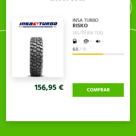
INSA TURBO
RISKO
265/70 R16 112Q
-
-
-
6.0
/ 10
156,95 €
COMPRAR