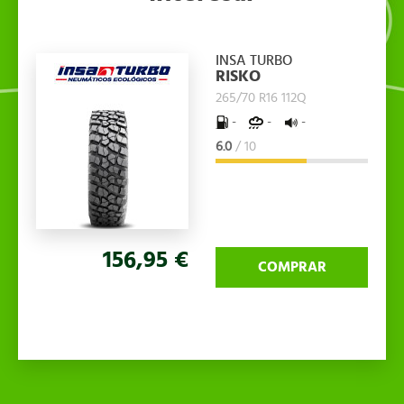
INSA TURBO
RISKO
265/70 R16 112Q
-
-
-
6.0
/ 10
156,95 €
COMPRAR