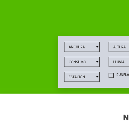
RUNFLA
N