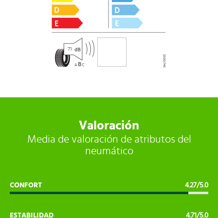
71
B
A
C
Valoración
Media de valoración de atributos del
neumático
CONFORT
4.27/5.0
ESTABILIDAD
4.71/5.0