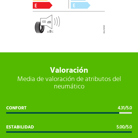
68
B
A
C
Valoración
Media de valoración de atributos del
neumático
CONFORT
4.31/5.0
ESTABILIDAD
5.00/5.0