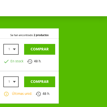
Se han encontrado
2 productos
COMPRAR
1
En stock
48 h.
COMPRAR
1
Últimas unid.
48 h.