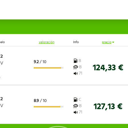
elo
valoración
Info
precio
 2
B
9.2
/ 10
 V
124,33 €
B
71
s
 2
C
8.9
/ 10
127,13 €
 V
B
71