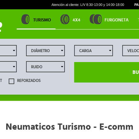
Atención al cliente: L/V 8:30-13:00 y 14:00-18:00
PA
TURISMO
4X4
FURGONETA
BU
T
REFORZADOS
Neumaticos Turismo - E-comm