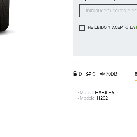
HE LEÍDO Y ACEPTO LA
D
C
70DB
8
Marca:
HABILEAD
Modelo:
H202