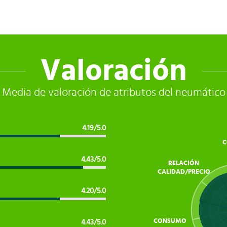
Valoración
Media de valoración de atributos del neumático
4.19/5.0
C
4.43/5.0
RELACIÓN
CALIDAD/PRECIO
4.20/5.0
CONSUMO
4.43/5.0