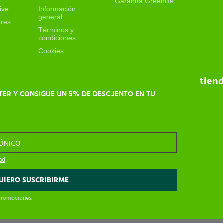
Garantía Greenlife
ive
Información
general
eres
Términos y
condiciones
Cookies
tien
TER Y CONSIGUE UN 5% DE DESCUENTO EN TU
RÓNICO
dad
 promociones.