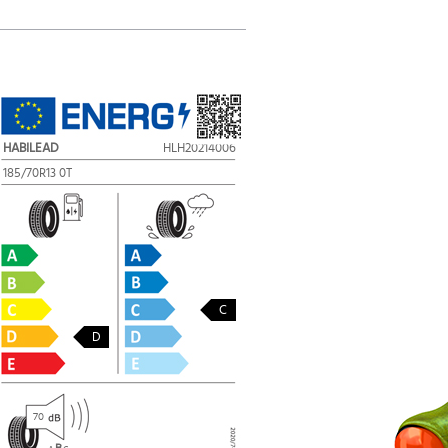
HABILEAD
HLH20214006
185/70R13 0T
C
D
70