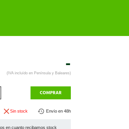
-
(IVA incluído en Península y Baleares)
COMPRAR
Sin stock
Envío en 48h
mos en cuanto recibamos stock