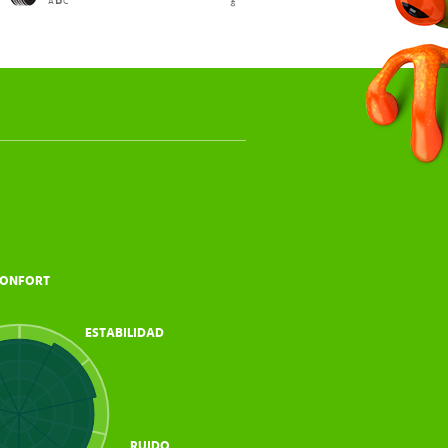
B
A
C
ONFORT
ESTABILIDAD
RUIDO