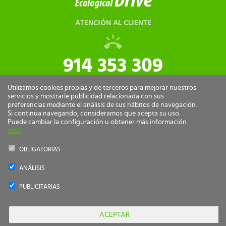
ATENCIÓN AL CLIENTE
914 353 309
tiendaonline@ecologicaldrive.com
Utilizamos cookies propias y de terceros para mejorar nuestros
servicios y mostrarle publicidad relacionada con sus
preferencias mediante el análisis de sus hábitos de navegación.
Si continua navegando, consideramos que acepta su uso.
Puede cambiar la configuración u obtener más información
aquí
OBLIGATORIAS
ANÁLISIS
Ecological Drive Copyright 2026 - Todos los derechos reservados.
PUBLICITARIAS
by
nts
PAGO
SEGURO
ACEPTAR