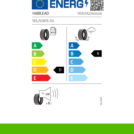
HABILEAD
HSKJH2060026
195/50R15 0V
B
D
71
B
A
C