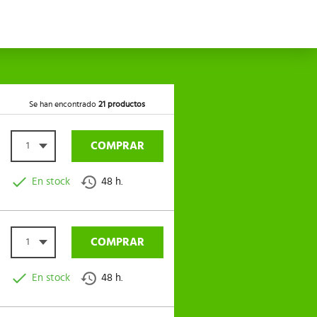
Se han encontrado
21 productos
COMPRAR
1
En stock
48 h.
COMPRAR
1
En stock
48 h.