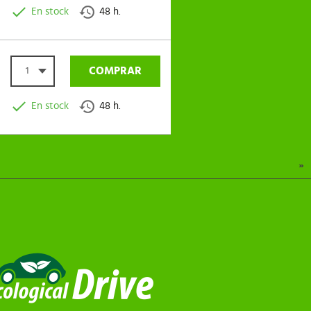
En stock
48 h.
COMPRAR
1
En stock
48 h.
»