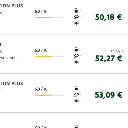
ION PLUS
-
6.0
/ 10
 V
50,18 €
-
-
N
-
6.0
/ 10
 V
53,69 €
-
52,27 €
estaciones
-
ION PLUS
-
6.0
/ 10
 T
53,09 €
-
-
-