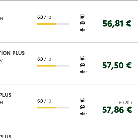
-
6.0
/ 10
 H
56,81 €
-
-
ION PLUS
-
6.0
/ 10
 V
57,50 €
-
-
PLUS
-
6.0
/ 10
 H
60,20 €
-
57,86 €
-
PLUS