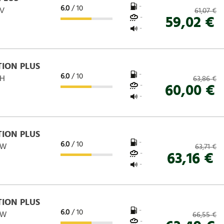
-
6.0
/ 10
 V
61,07 €
-
59,02 €
-
ION PLUS
-
6.0
/ 10
 H
63,86 €
-
60,00 €
-
ION PLUS
-
6.0
/ 10
 W
63,71 €
-
63,16 €
-
ION PLUS
-
6.0
/ 10
 W
66,55 €
-