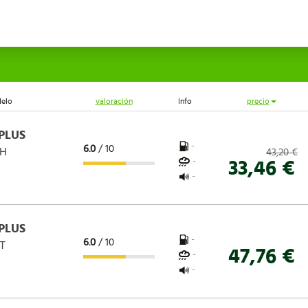
elo
valoración
Info
precio
PLUS
-
6.0
/ 10
 H
43,20 €
-
33,46 €
-
PLUS
-
6.0
/ 10
 T
47,76 €
-
-