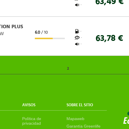
63,49 €
-
ION PLUS
-
6.0
/ 10
 W
63,78 €
-
-
1
2
AVISOS
SOBRE EL SITIO
Política de
Mapaweb
privacidad
Garantía Greenlife