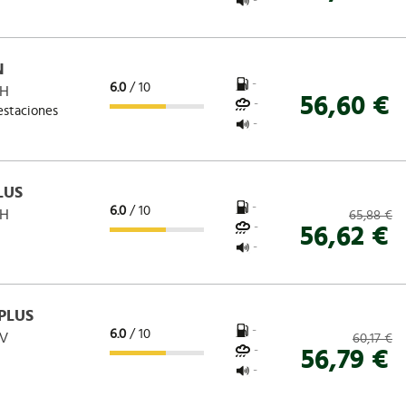
-
N
-
6.0
/ 10
 H
56,60 €
-
estaciones
-
LUS
-
6.0
/ 10
 H
65,88 €
-
56,62 €
-
PLUS
-
6.0
/ 10
 V
60,17 €
-
56,79 €
-