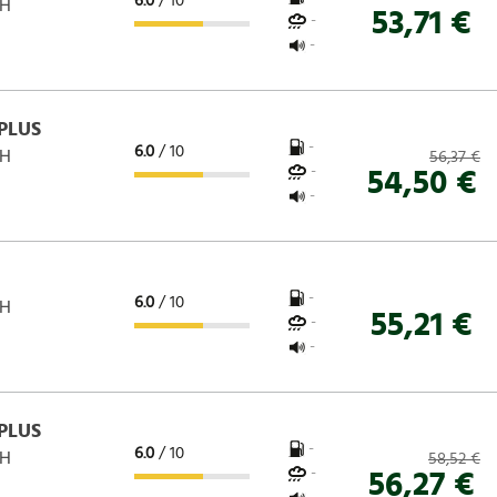
6.0
/ 10
 H
53,71 €
-
-
PLUS
-
6.0
/ 10
 H
56,37 €
-
54,50 €
-
-
6.0
/ 10
 H
55,21 €
-
-
PLUS
-
6.0
/ 10
 H
58,52 €
-
56,27 €