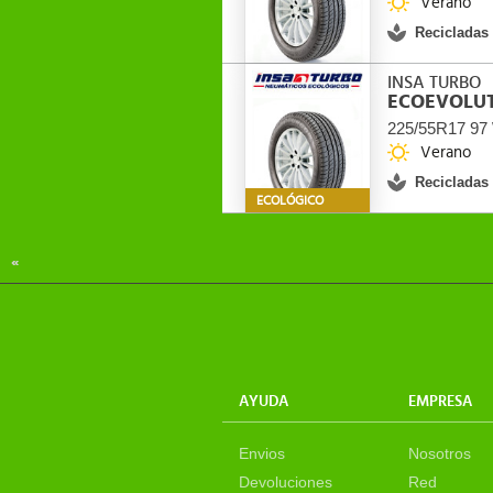
Verano
Recicladas
INSA TURBO
ECOEVOLUT
225/55R17 97
Verano
Recicladas
ECOLÓGICO
«
AYUDA
EMPRESA
Envios
Nosotros
Devoluciones
Red