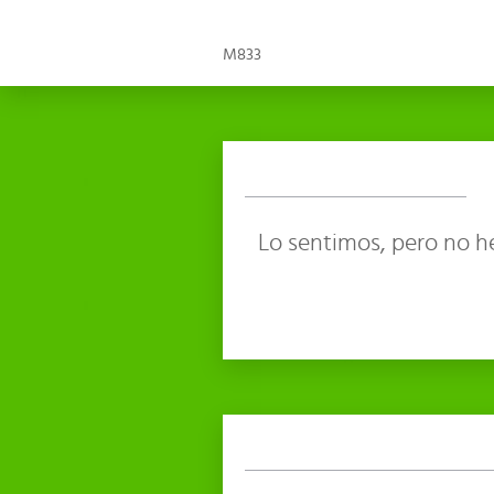
M833
Lo sentimos, pero no h