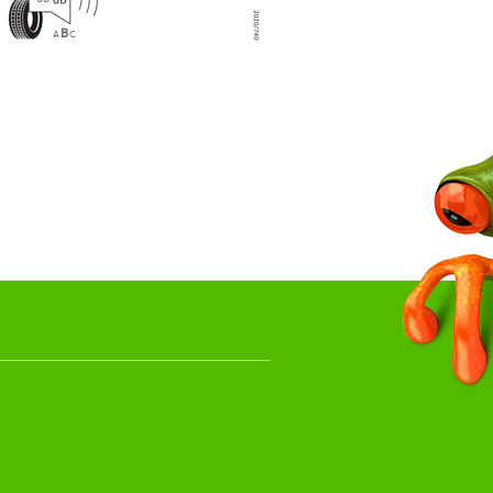
B
A
C