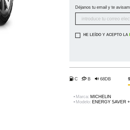
Déjanos tu email y te avisa
HE LEÍDO Y ACEPTO LA
C
B
68DB
9
Marca:
MICHELIN
Modelo:
ENERGY SAVER +