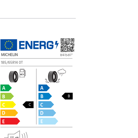
MICHELIN
841581*
185/65R14 0T
B
C
68