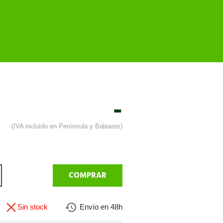
-
(IVA incluído en Península y Baleares)
COMPRAR
Sin stock
Envío en 48h