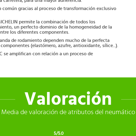
a carretera, para una mayor adherencia.
lo común gracias al proceso de transformación exclusivo
 MICHELIN permite la combinación de todos los
ento, un perfecto dominio de la homogeneidad de la
entre los diferentes componentes.
 banda de rodamiento dependen mucho de la perfecta
omponentes (elastómero, azufre, antioxidante, sílice...).
SC se amplifican con relación a un proceso de
Valoración
Media de valoración de atributos del neumático
5/5.0