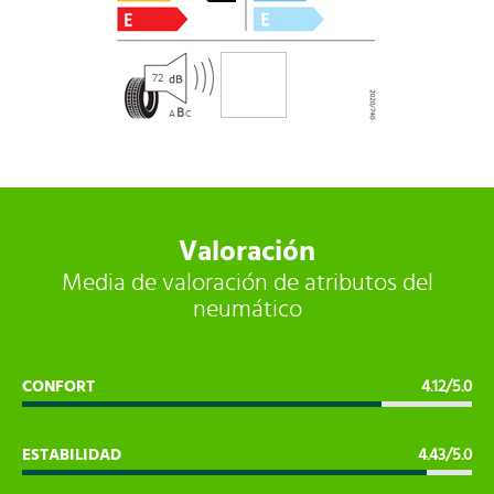
72
B
A
C
Valoración
Media de valoración de atributos del
neumático
CONFORT
4.12/5.0
ESTABILIDAD
4.43/5.0