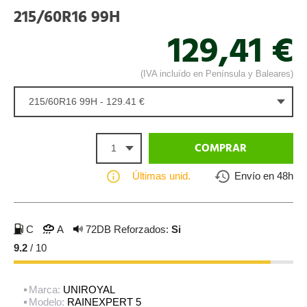
215/60R16 99H
129,41 €
(IVA incluído en Península y Baleares)
215/60R16 99H - 129.41 €
1
COMPRAR
Últimas unid.
Envío en 48h
C
A
72DB
Reforzados:
Si
9.2
/ 10
Marca:
UNIROYAL
Modelo:
RAINEXPERT 5