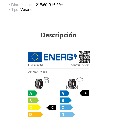
Dimensiones:
215/60 R16 99H
Tipo:
Verano
Descripción
UNIROYAL
03611840000
215/60R16 0H
A
C