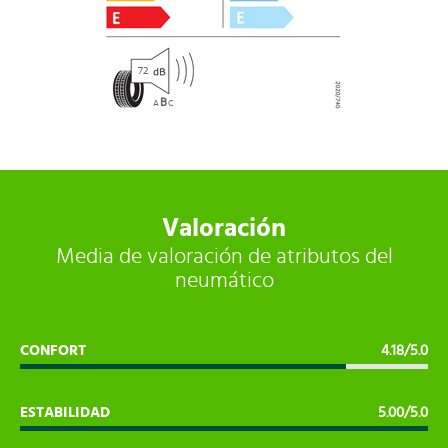
72
B
A
C
Valoración
Media de valoración de atributos del
neumático
CONFORT
4.18/5.0
ESTABILIDAD
5.00/5.0