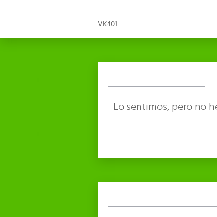
VK401
Lo sentimos, pero no h