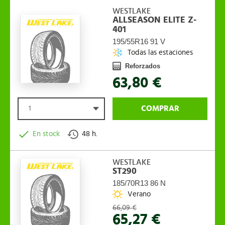
WESTLAKE
ALLSEASON ELITE Z-
401
195/55R16 91 V
Todas las estaciones
Reforzados
63,80 €
COMPRAR
1
En stock
48 h.
WESTLAKE
ST290
185/70R13 86 N
Verano
66,09 €
65,27 €