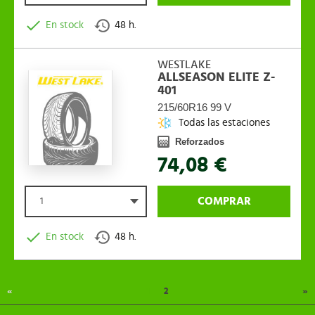
En stock
48 h.
WESTLAKE
ALLSEASON ELITE Z-
401
215/60R16 99 V
Todas las estaciones
Reforzados
74,08 €
COMPRAR
1
En stock
48 h.
«
1
2
»