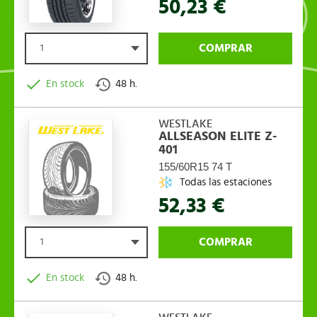
50,23 €
COMPRAR
1
En stock
48 h.
WESTLAKE
ALLSEASON ELITE Z-
401
155/60R15 74 T
Todas las estaciones
52,33 €
COMPRAR
1
En stock
48 h.