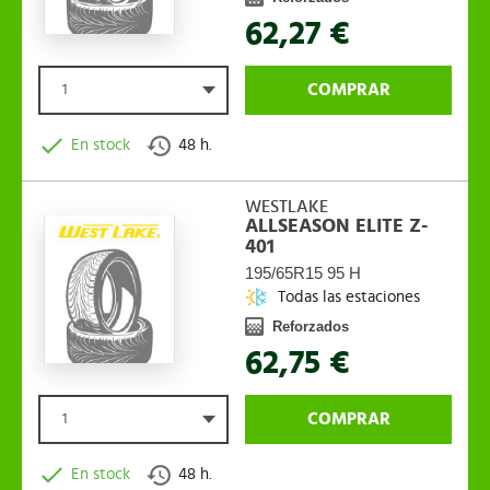
62,27 €
COMPRAR
1
En stock
48 h.
WESTLAKE
ALLSEASON ELITE Z-
401
195/65R15 95 H
Todas las estaciones
Reforzados
62,75 €
COMPRAR
1
En stock
48 h.