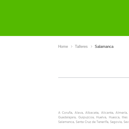
Home
Talleres
Salamanca
A Coruña
,
Alava
,
Albacete
,
Alicante
,
Almería
Guadalajara
,
Guipuzcoa
,
Huelva
,
Huesca
,
Illes
Salamanca
,
Santa Cruz de Tenerife
,
Segovia
,
Sevi