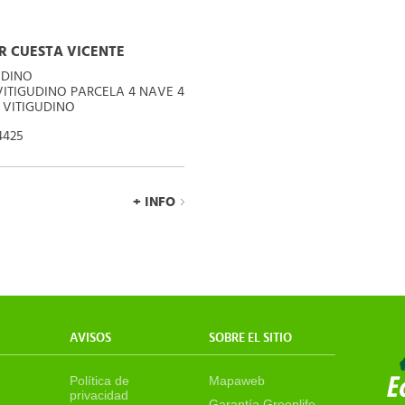
R CUESTA VICENTE
UDINO
 VITIGUDINO PARCELA 4 NAVE 4
0 VITIGUDINO
4425
+ INFO
AVISOS
SOBRE EL SITIO
Política de
Mapaweb
privacidad
Garantía Greenlife