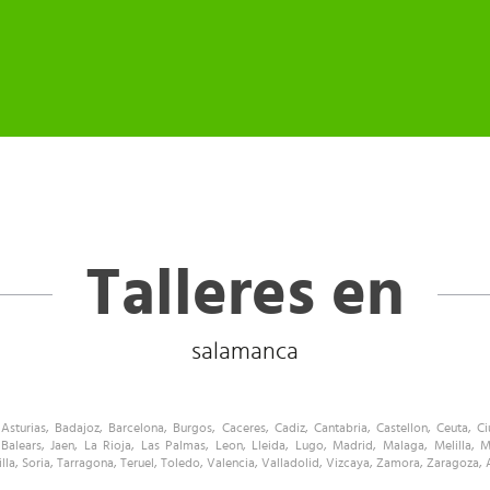
Talleres en
salamanca
,
Asturias
,
Badajoz
,
Barcelona
,
Burgos
,
Caceres
,
Cadiz
,
Cantabria
,
Castellon
,
Ceuta
,
Ci
 Balears
,
Jaen
,
La Rioja
,
Las Palmas
,
Leon
,
Lleida
,
Lugo
,
Madrid
,
Malaga
,
Melilla
,
M
lla
,
Soria
,
Tarragona
,
Teruel
,
Toledo
,
Valencia
,
Valladolid
,
Vizcaya
,
Zamora
,
Zaragoza
,