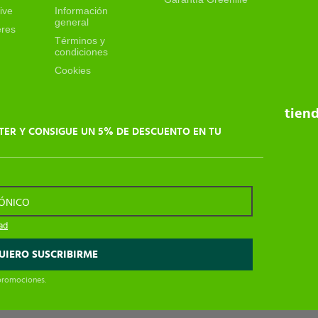
ive
Información
general
eres
Términos y
condiciones
Cookies
tien
TER Y CONSIGUE UN 5% DE DESCUENTO EN TU
RÓNICO
dad
 promociones.