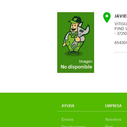
JAVIE
VITIG
P.IND
- 3721
65430
AYUDA
EMPRESA
Envios
Nosotros
Devoluciones
Red